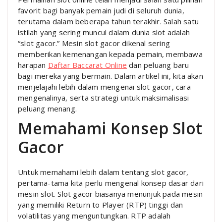
favorit bagi banyak pemain judi di seluruh dunia,
terutama dalam beberapa tahun terakhir. Salah satu
istilah yang sering muncul dalam dunia slot adalah
“slot gacor.” Mesin slot gacor dikenal sering
memberikan kemenangan kepada pemain, membawa
harapan
Daftar Baccarat Online
dan peluang baru
bagi mereka yang bermain. Dalam artikel ini, kita akan
menjelajahi lebih dalam mengenai slot gacor, cara
mengenalinya, serta strategi untuk maksimalisasi
peluang menang.
Memahami Konsep Slot
Gacor
Untuk memahami lebih dalam tentang slot gacor,
pertama-tama kita perlu mengenal konsep dasar dari
mesin slot. Slot gacor biasanya menunjuk pada mesin
yang memiliki Return to Player (RTP) tinggi dan
volatilitas yang menguntungkan. RTP adalah