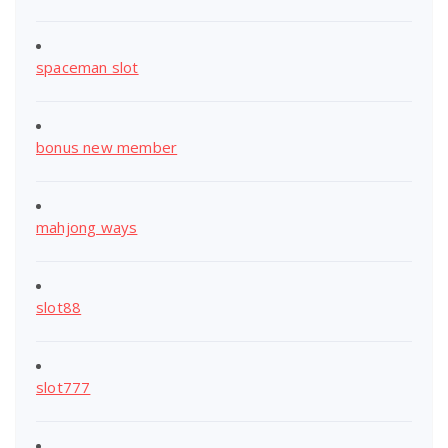
spaceman slot
bonus new member
mahjong ways
slot88
slot777