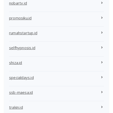
nobartv.id
promosiku.id
rumahstartup.id
selfhypnosis.id
shiza.id
specialdays.id
ssb-maesa.id
trakin.id