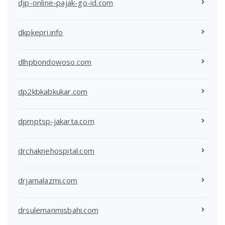
djp-online-pajak-go-id.com
dkpkepri.info
dlhpbondowoso.com
dp2kbkabkukar.com
dpmptsp-jakarta.com
drchaknehospital.com
drjamalazmi.com
drsulemanmisbahi.com