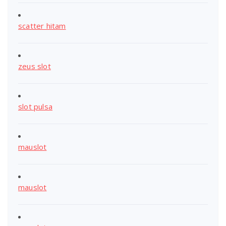
scatter hitam
zeus slot
slot pulsa
mauslot
mauslot