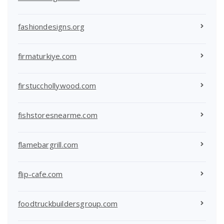
fashiondesigns.org
firmaturkiye.com
firstucchollywood.com
fishstoresnearme.com
flamebargrill.com
flip-cafe.com
foodtruckbuildersgroup.com