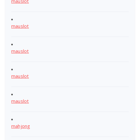
mauslot
mauslot
mauslot
mauslot
mauslot
mahjong