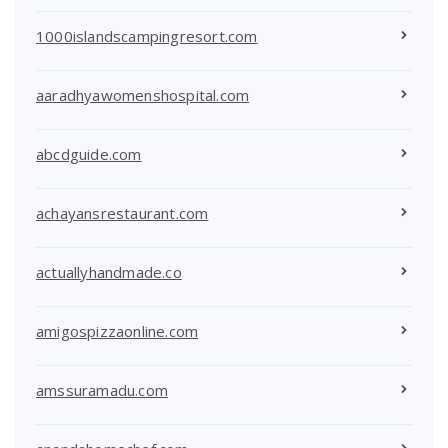
1000islandscampingresort.com
aaradhyawomenshospital.com
abcdguide.com
achayansrestaurant.com
actuallyhandmade.co
amigospizzaonline.com
amssuramadu.com