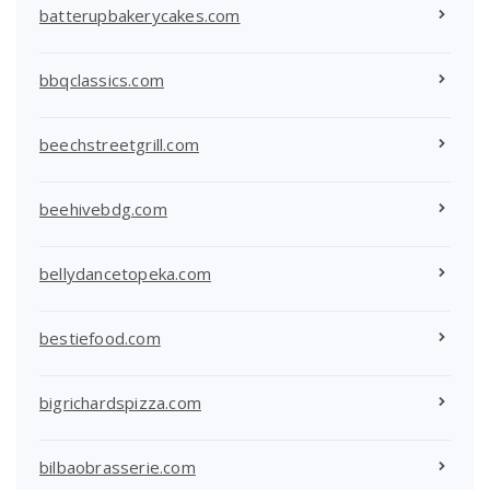
batterupbakerycakes.com
bbqclassics.com
beechstreetgrill.com
beehivebdg.com
bellydancetopeka.com
bestiefood.com
bigrichardspizza.com
bilbaobrasserie.com