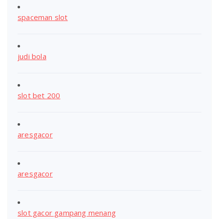
spaceman slot
judi bola
slot bet 200
aresgacor
aresgacor
slot gacor gampang menang