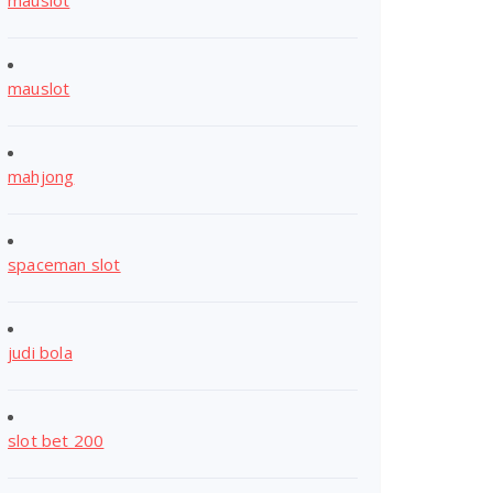
mauslot
mauslot
mahjong
spaceman slot
judi bola
slot bet 200