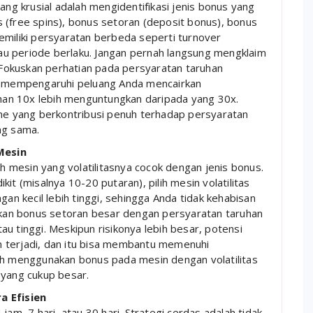
ang krusial adalah mengidentifikasi jenis bonus yang
 (free spins), bonus setoran (deposit bonus), bonus
emiliki persyaratan berbeda seperti turnover
u periode berlaku. Jangan pernah langsung mengklaim
Fokuskan perhatian pada persyaratan taruhan
ng mempengaruhi peluang Anda mencairkan
an 10x lebih menguntungkan daripada yang 30x.
e yang berkontribusi penuh terhadap persyaratan
ng sama.
Mesin
ih mesin yang volatilitasnya cocok dengan jenis bonus.
it (misalnya 10-20 putaran), pilih mesin volatilitas
 kecil lebih tinggi, sehingga Anda tidak kehabisan
atkan bonus setoran besar dengan persyaratan taruhan
atau tinggi. Meskipun risikonya lebih besar, potensi
 terjadi, dan itu bisa membantu memenuhi
ah menggunakan bonus pada mesin dengan volatilitas
 yang cukup besar.
 Efisien
jam, 7 hari, atau 30 hari. Strategi cerdas adalah tidak