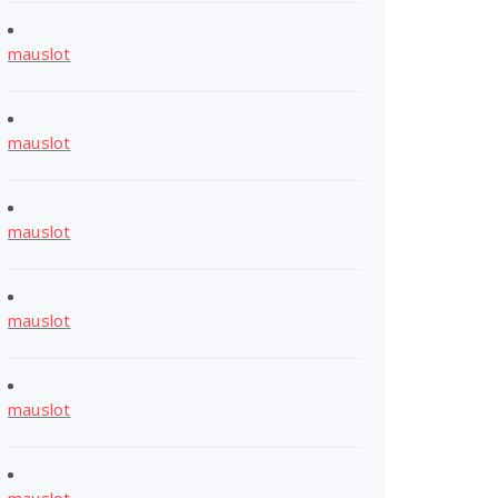
mauslot
mauslot
mauslot
mauslot
mauslot