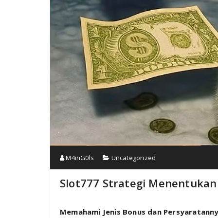
M4inG0ls
Uncategorized
Slot777 Strategi Menentukan 
Memahami Jenis Bonus dan Persyaratann