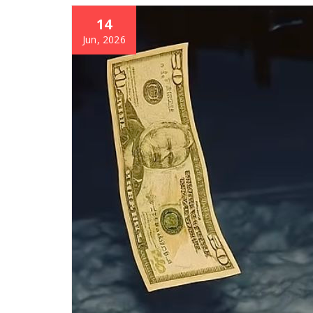
14
Jun, 2026