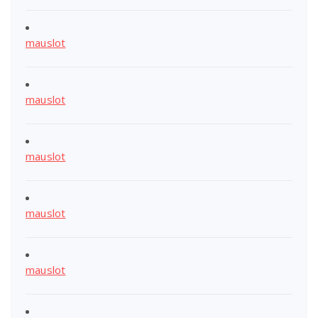
mauslot
mauslot
mauslot
mauslot
mauslot