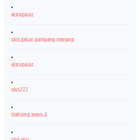
aresgacor
slot gacor gampang menang
aresgacor
slot777
mahjong ways 2
slot qris