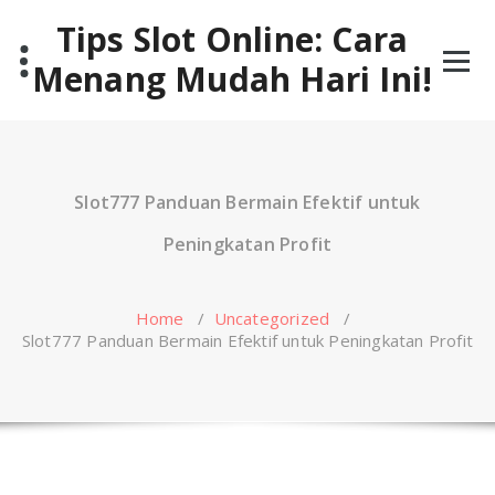
Skip
Tips Slot Online: Cara
to
content
Menang Mudah Hari Ini!
Slot777 Panduan Bermain Efektif untuk
Peningkatan Profit
Home
/
Uncategorized
/
Slot777 Panduan Bermain Efektif untuk Peningkatan Profit