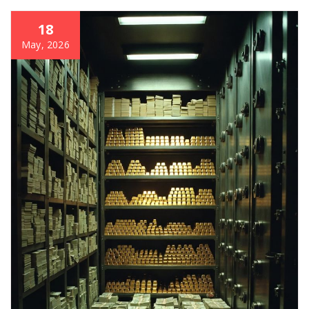
18
May, 2026