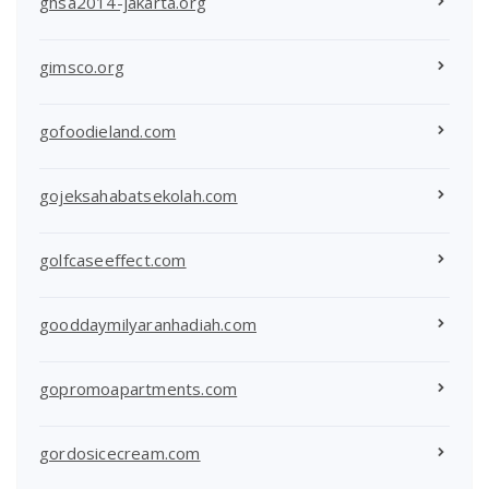
ghsa2014-jakarta.org
gimsco.org
gofoodieland.com
gojeksahabatsekolah.com
golfcaseeffect.com
gooddaymilyaranhadiah.com
gopromoapartments.com
gordosicecream.com