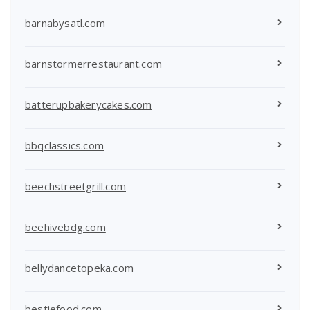
barnabysatl.com
barnstormerrestaurant.com
batterupbakerycakes.com
bbqclassics.com
beechstreetgrill.com
beehivebdg.com
bellydancetopeka.com
bestiefood.com