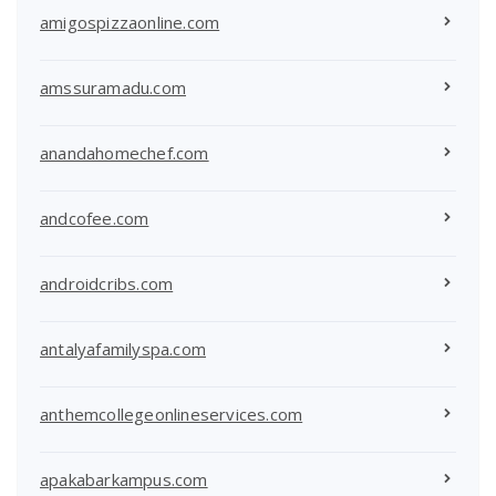
amigospizzaonline.com
amssuramadu.com
anandahomechef.com
andcofee.com
androidcribs.com
antalyafamilyspa.com
anthemcollegeonlineservices.com
apakabarkampus.com