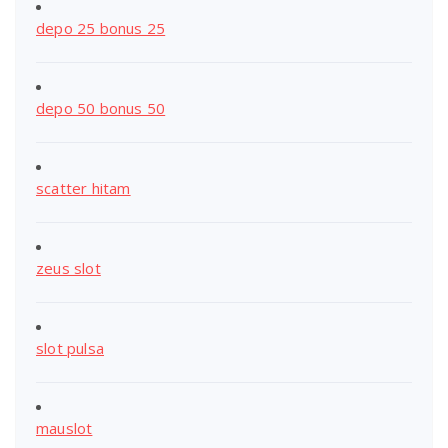
depo 25 bonus 25
depo 50 bonus 50
scatter hitam
zeus slot
slot pulsa
mauslot