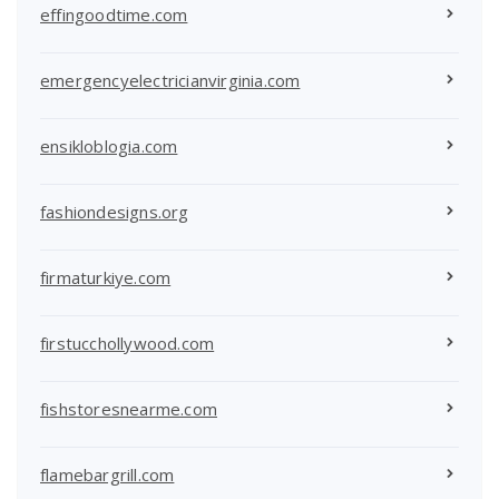
effingoodtime.com
emergencyelectricianvirginia.com
ensikloblogia.com
fashiondesigns.org
firmaturkiye.com
firstucchollywood.com
fishstoresnearme.com
flamebargrill.com