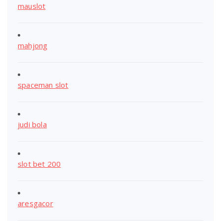
mauslot
mahjong
spaceman slot
judi bola
slot bet 200
aresgacor