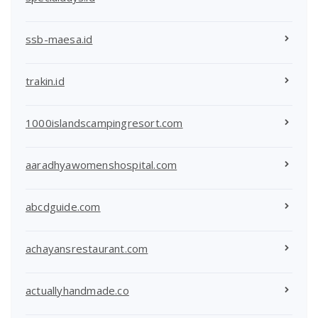
ssb-maesa.id
trakin.id
1000islandscampingresort.com
aaradhyawomenshospital.com
abcdguide.com
achayansrestaurant.com
actuallyhandmade.co