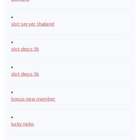
slot server thailand
slot depo 5k
slot depo 5k
bonus new member
lucky neko