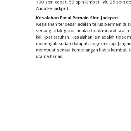
100 spin cepat, 50 spin lambat, lalu 25 spin d
Anda ke jackpot.
Kesalahan Fatal Pemain Slot Jackpot
Kesalahan terbesar adalah terus bermain di s
sedang tidak gacor adalah tidak muncul scatte
kali lipat taruhan. Kesalahan lain adalah tidak
menengah sudah didapat, segera stop. Jangan
membuat semua kemenangan habis kembali. In
utama harian.