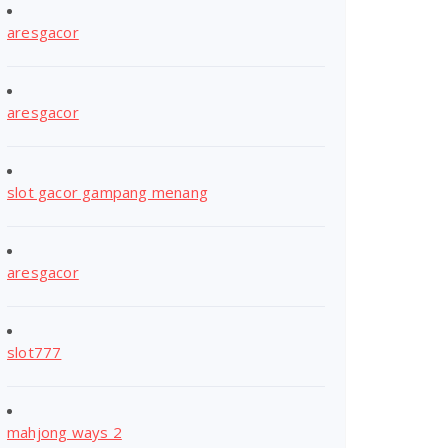
aresgacor
aresgacor
slot gacor gampang menang
aresgacor
slot777
mahjong ways 2