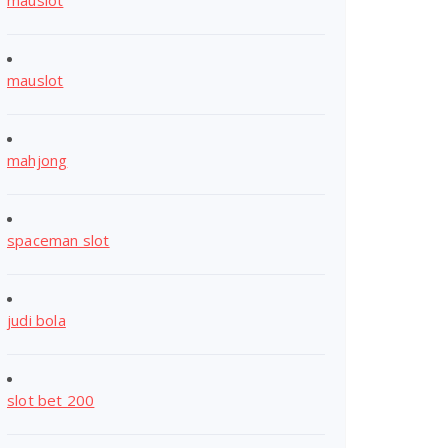
mauslot
mauslot
mahjong
spaceman slot
judi bola
slot bet 200