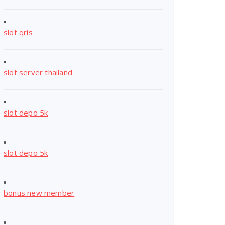
slot qris
slot server thailand
slot depo 5k
slot depo 5k
bonus new member