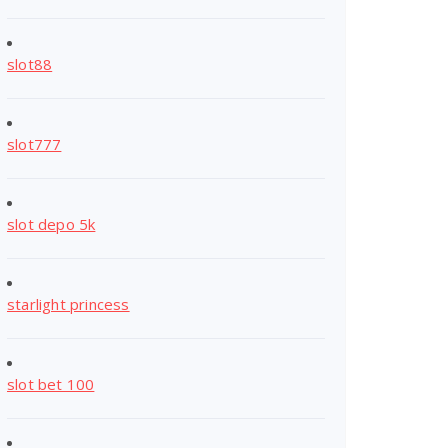
slot88
slot777
slot depo 5k
starlight princess
slot bet 100