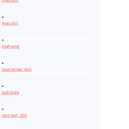
mauslot
mauslot
mahjong
spaceman slot
judi bola
slot bet 200