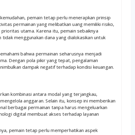
kemudahan, pemain tetap perlu menerapkan prinsip
vitas permainan yang melibatkan uang memiliki risiko,
prioritas utama. Karena itu, pemain sebaiknya
 tidak menggunakan dana yang dialokasikan untuk
 memahami bahwa permainan seharusnya menjadi
ma. Dengan pola pikir yang tepat, pengalaman
imbulkan dampak negatif terhadap kondisi keuangan.
kan kombinasi antara modal yang terjangkau,
m mengelola anggaran. Selain itu, konsep ini memberikan
nal berbagai permainan tanpa harus mengeluarkan
nologi digital membuat akses terhadap layanan
nya, pemain tetap perlu memperhatikan aspek