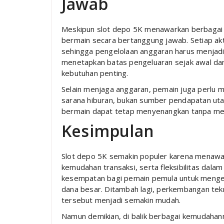
Jawab
Meskipun slot depo 5K menawarkan berbagai 
bermain secara bertanggung jawab. Setiap akti
sehingga pengelolaan anggaran harus menjadi 
menetapkan batas pengeluaran sejak awal dan
kebutuhan penting.
Selain menjaga anggaran, pemain juga perlu
sarana hiburan, bukan sumber pendapatan uta
bermain dapat tetap menyenangkan tanpa men
Kesimpulan
Slot depo 5K semakin populer karena menawar
kemudahan transaksi, serta fleksibilitas dala
kesempatan bagi pemain pemula untuk menge
dana besar. Ditambah lagi, perkembangan tek
tersebut menjadi semakin mudah.
Namun demikian, di balik berbagai kemudahan