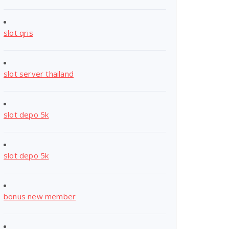
slot qris
slot server thailand
slot depo 5k
slot depo 5k
bonus new member