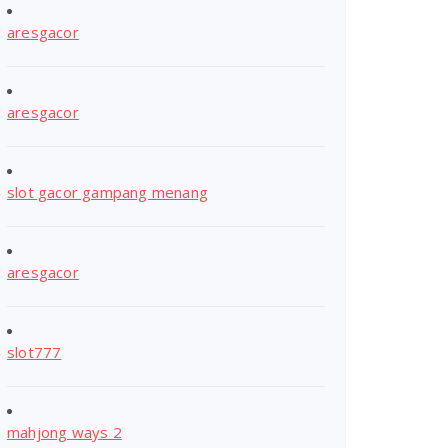
aresgacor
aresgacor
slot gacor gampang menang
aresgacor
slot777
mahjong ways 2