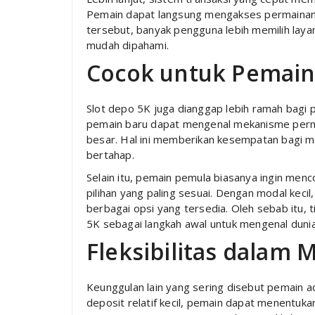
Pemain dapat langsung mengakses permainan 
tersebut, banyak pengguna lebih memilih lay
mudah dipahami.
Cocok untuk Pemai
Slot depo 5K juga dianggap lebih ramah bagi
pemain baru dapat mengenal mekanisme permai
besar. Hal ini memberikan kesempatan bagi m
bertahap.
Selain itu, pemain pemula biasanya ingin me
pilihan yang paling sesuai. Dengan modal kecil
berbagai opsi yang tersedia. Oleh sebab itu, 
5K sebagai langkah awal untuk mengenal dunia
Fleksibilitas dalam
Keunggulan lain yang sering disebut pemain ad
deposit relatif kecil, pemain dapat menentu