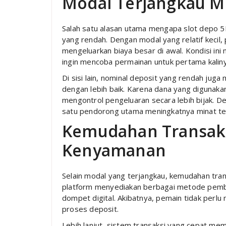
Modal Terjangkau M
Salah satu alasan utama mengapa slot depo 5
yang rendah. Dengan modal yang relatif keci
mengeluarkan biaya besar di awal. Kondisi in
ingin mencoba permainan untuk pertama kaliny
Di sisi lain, nominal deposit yang rendah j
dengan lebih baik. Karena dana yang digunaka
mengontrol pengeluaran secara lebih bijak. D
satu pendorong utama meningkatnya minat te
Kemudahan Transa
Kenyamanan
Selain modal yang terjangkau, kemudahan transa
platform menyediakan berbagai metode pembay
dompet digital. Akibatnya, pemain tidak perl
proses deposit.
Lebih lanjut, sistem transaksi yang cepat me