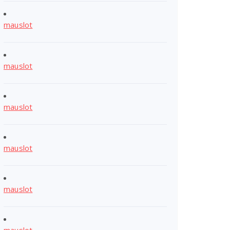
mauslot
mauslot
mauslot
mauslot
mauslot