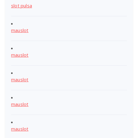
slot pulsa
mauslot
mauslot
mauslot
mauslot
mauslot