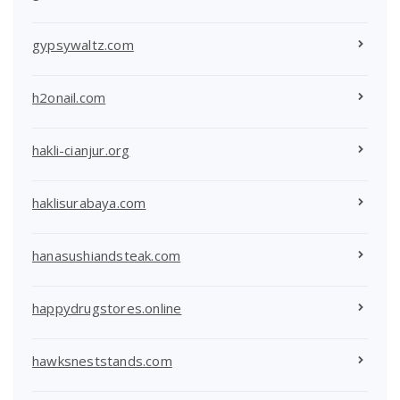
gypsywaltz.com
h2onail.com
hakli-cianjur.org
haklisurabaya.com
hanasushiandsteak.com
happydrugstores.online
hawksneststands.com