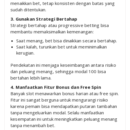
menaikkan bet, tetap konsisten dengan batas yang
sudah ditentukan.
3. Gunakan Strategi Bertahap
Strategi bertahap atau progressive betting bisa
membantu memaksimalkan kemenangan:
Saat menang, bet bisa dinaikkan secara bertahap.
Saat kalah, turunkan bet untuk meminimalkan
kerugian.
Pendekatan ini menjaga keseimbangan antara risiko
dan peluang menang, sehingga modal 100 bisa
bertahan lebih lama.
4. Manfaatkan Fitur Bonus dan Free Spin
Banyak slot menawarkan bonus harian atau free spin.
Fitur ini sangat berguna untuk mengurangi risiko
karena pemain bisa mendapatkan putaran tambahan
tanpa mengeluarkan modal. Selalu manfaatkan
kesempatan ini untuk meningkatkan peluang menang
tanpa menambah bet.