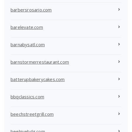
barbersrosario.com
barelevate.com
barnabysatl.com
barnstormerrestaurant.com
batterupbakerycakes.com
bbqclassics.com
beechstreetgrill.com
beehivebdg.com