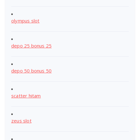
olympus slot
depo 25 bonus 25
depo 50 bonus 50
scatter hitam
zeus slot