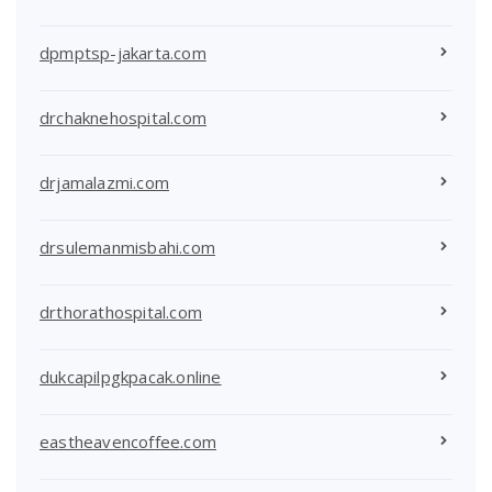
dpmptsp-jakarta.com
drchaknehospital.com
drjamalazmi.com
drsulemanmisbahi.com
drthorathospital.com
dukcapilpgkpacak.online
eastheavencoffee.com