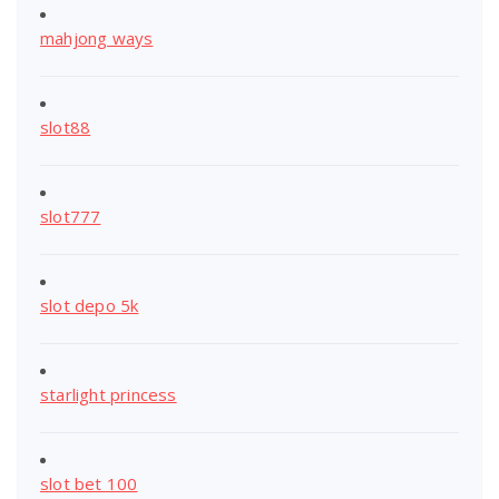
mahjong ways
slot88
slot777
slot depo 5k
starlight princess
slot bet 100