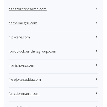
fishstoresnearme.com
flamebargrill.com
flip-cafe.com
foodtruckbuildersgroup.com
franishoes.com
freejokesadda.com
functionmania.com