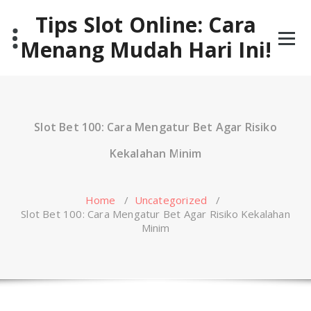
Skip
Tips Slot Online: Cara
to
content
Menang Mudah Hari Ini!
Slot Bet 100: Cara Mengatur Bet Agar Risiko
Kekalahan Minim
Home
/
Uncategorized
/
Slot Bet 100: Cara Mengatur Bet Agar Risiko Kekalahan
Minim