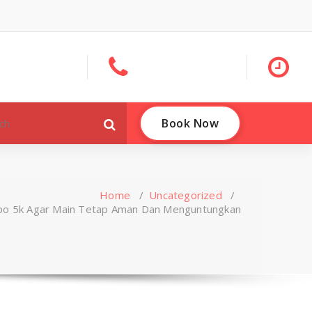
Book Now
Home
/
Uncategorized
/
po 5k Agar Main Tetap Aman Dan Menguntungkan