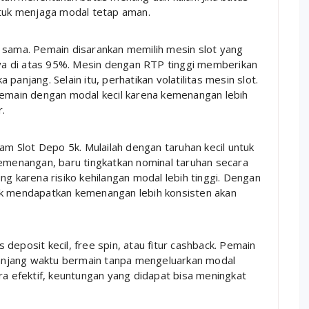
ntuk menjaga modal tetap aman.
 sama. Pemain disarankan memilih mesin slot yang
anya di atas 95%. Mesin dengan RTP tinggi memberikan
panjang. Selain itu, perhatikan volatilitas mesin slot.
pemain dengan modal kecil karena kemenangan lebih
r.
lam Slot Depo 5k. Mulailah dengan taruhan kecil untuk
kemenangan, baru tingkatkan nominal taruhan secara
ng karena risiko kehilangan modal lebih tinggi. Dengan
uk mendapatkan kemenangan lebih konsisten akan
deposit kecil, free spin, atau fitur cashback. Pemain
anjang waktu bermain tanpa mengeluarkan modal
 efektif, keuntungan yang didapat bisa meningkat