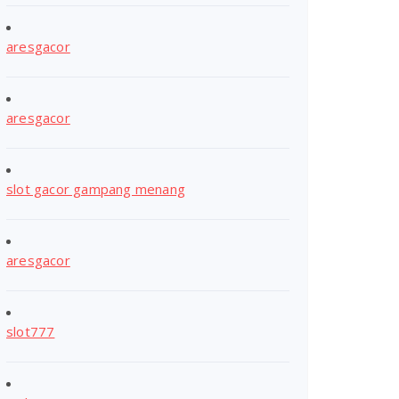
aresgacor
aresgacor
slot gacor gampang menang
aresgacor
slot777