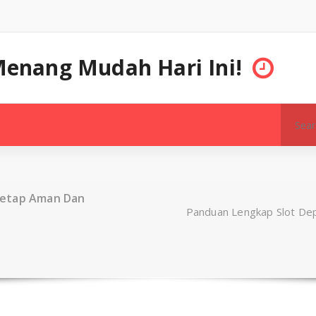
 Menang Mudah Hari Ini!
Search
for:
Tetap Aman Dan
Panduan Lengkap Slot De