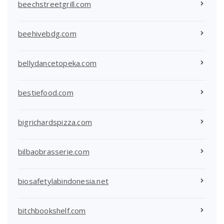
beechstreetgrill.com
beehivebdg.com
bellydancetopeka.com
bestiefood.com
bigrichardspizza.com
bilbaobrasserie.com
biosafetylabindonesia.net
bitchbookshelf.com