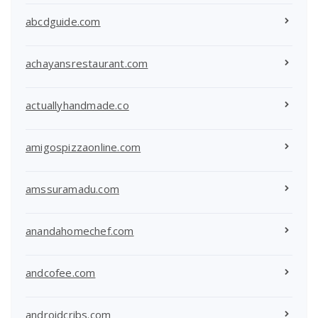
abcdguide.com
achayansrestaurant.com
actuallyhandmade.co
amigospizzaonline.com
amssuramadu.com
anandahomechef.com
andcofee.com
androidcribs.com