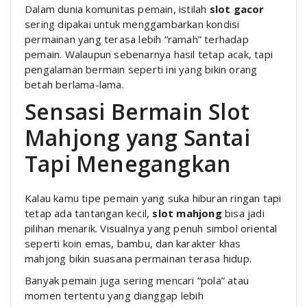
Dalam dunia komunitas pemain, istilah
slot gacor
sering dipakai untuk menggambarkan kondisi
permainan yang terasa lebih “ramah” terhadap
pemain. Walaupun sebenarnya hasil tetap acak, tapi
pengalaman bermain seperti ini yang bikin orang
betah berlama-lama.
Sensasi Bermain Slot
Mahjong yang Santai
Tapi Menegangkan
Kalau kamu tipe pemain yang suka hiburan ringan tapi
tetap ada tantangan kecil,
slot mahjong
bisa jadi
pilihan menarik. Visualnya yang penuh simbol oriental
seperti koin emas, bambu, dan karakter khas
mahjong bikin suasana permainan terasa hidup.
Banyak pemain juga sering mencari “pola” atau
momen tertentu yang dianggap lebih