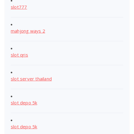
slot777
mahjong ways 2
slot qris
slot server thailand
slot depo 5k
slot depo 5k