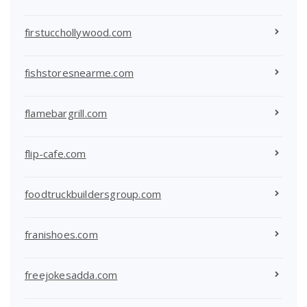
firstucchollywood.com
fishstoresnearme.com
flamebargrill.com
flip-cafe.com
foodtruckbuildersgroup.com
franishoes.com
freejokesadda.com