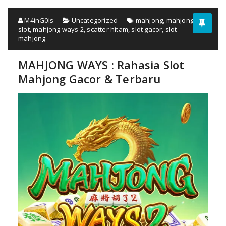
M4inG0ls
Uncategorized
mahjong
,
mahjong
slot
,
mahjong ways 2
,
scatter hitam
,
slot gacor
,
slot
mahjong
MAHJONG WAYS : Rahasia Slot
Mahjong Gacor & Terbaru