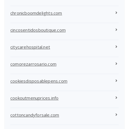
chronicboomdelights.com
cincosentidosboutique.com
citycarehospital.net
comorezarrosario.com
cookiesdisposablepens.com
cookoutmenuprices.info
cottoncandyforsale.com