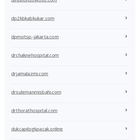
dp2kbkabkukar.com
dpmptsp-jakarta.com
drchaknehospital.com
drjamalazmi.com
drsulemanmisbahi.com
drthorathospital.com
dukcapilpgkpacak.online