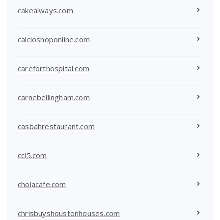
cakealways.com
calcioshoponline.com
careforthospital.com
carnebellingham.com
casbahrestaurant.com
ccl5.com
cholacafe.com
chrisbuyshoustonhouses.com