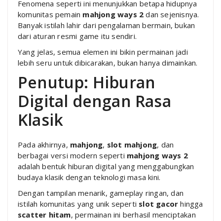
Fenomena seperti ini menunjukkan betapa hidupnya
komunitas pemain
mahjong ways 2
dan sejenisnya.
Banyak istilah lahir dari pengalaman bermain, bukan
dari aturan resmi game itu sendiri.
Yang jelas, semua elemen ini bikin permainan jadi
lebih seru untuk dibicarakan, bukan hanya dimainkan.
Penutup: Hiburan
Digital dengan Rasa
Klasik
Pada akhirnya,
mahjong
,
slot mahjong
, dan
berbagai versi modern seperti
mahjong ways 2
adalah bentuk hiburan digital yang menggabungkan
budaya klasik dengan teknologi masa kini.
Dengan tampilan menarik, gameplay ringan, dan
istilah komunitas yang unik seperti
slot gacor
hingga
scatter hitam
, permainan ini berhasil menciptakan