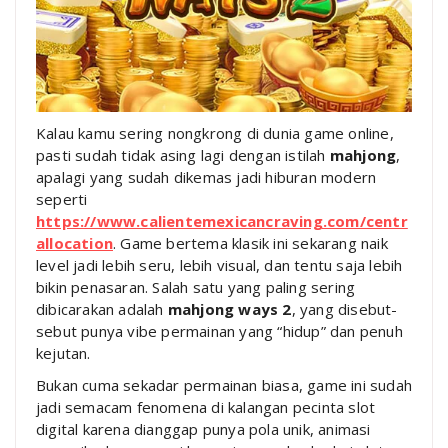
Kalau kamu sering nongkrong di dunia game online,
pasti sudah tidak asing lagi dengan istilah
mahjong
,
apalagi yang sudah dikemas jadi hiburan modern
seperti
https://www.calientemexicancraving.com/centr
allocation
. Game bertema klasik ini sekarang naik
level jadi lebih seru, lebih visual, dan tentu saja lebih
bikin penasaran. Salah satu yang paling sering
dibicarakan adalah
mahjong ways 2
, yang disebut-
sebut punya vibe permainan yang “hidup” dan penuh
kejutan.
Bukan cuma sekadar permainan biasa, game ini sudah
jadi semacam fenomena di kalangan pecinta slot
digital karena dianggap punya pola unik, animasi