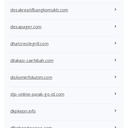
desakreatifbangkomukti.com
desapager.com
dhatcreolegrill.com
dilakasi-cairhibah.com
diskominfokutim.com
djp-online-pajak-go-id.com
dkpkepri.info
dlhpbondowoso.com