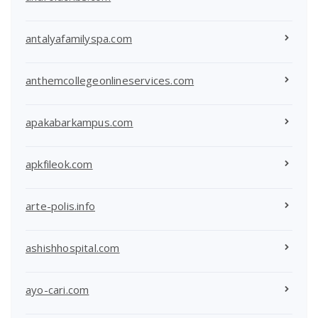
antalyafamilyspa.com
anthemcollegeonlineservices.com
apakabarkampus.com
apkfileok.com
arte-polis.info
ashishhospital.com
ayo-cari.com