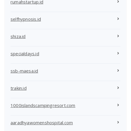
rumahstartup.id
selfhypnosis.id
shiza.id
specialdays.id
ssb-maesa.id
trakin.id
1000islandscampingresort.com
aaradhyawomenshospital.com