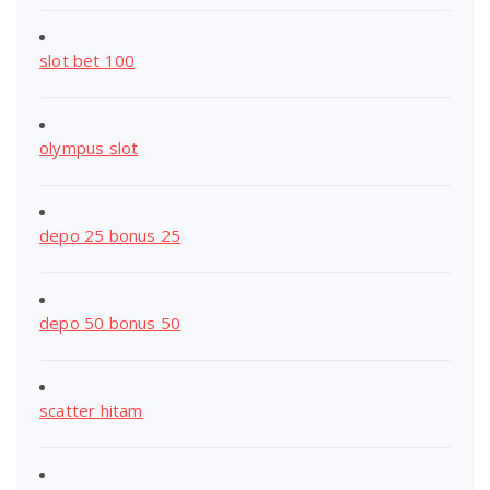
slot bet 100
olympus slot
depo 25 bonus 25
depo 50 bonus 50
scatter hitam