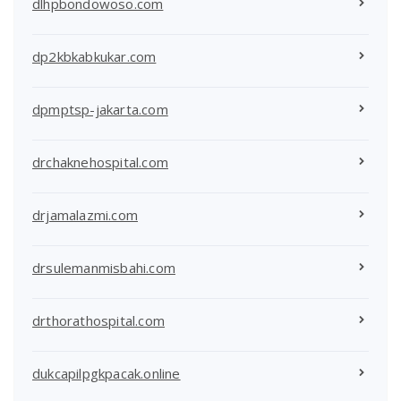
dlhpbondowoso.com
dp2kbkabkukar.com
dpmptsp-jakarta.com
drchaknehospital.com
drjamalazmi.com
drsulemanmisbahi.com
drthorathospital.com
dukcapilpgkpacak.online