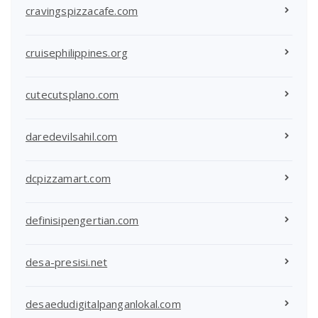
cravingspizzacafe.com
cruisephilippines.org
cutecutsplano.com
daredevilsahil.com
dcpizzamart.com
definisipengertian.com
desa-presisi.net
desaedudigitalpanganlokal.com