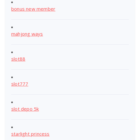
bonus new member
mahjong ways
slot88
slot777
slot depo 5k
starlight princess