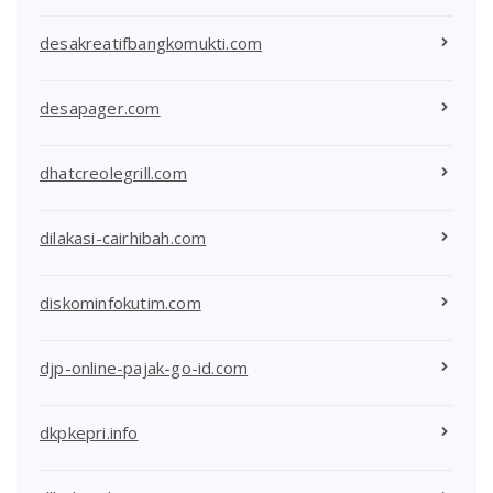
desakreatifbangkomukti.com
desapager.com
dhatcreolegrill.com
dilakasi-cairhibah.com
diskominfokutim.com
djp-online-pajak-go-id.com
dkpkepri.info