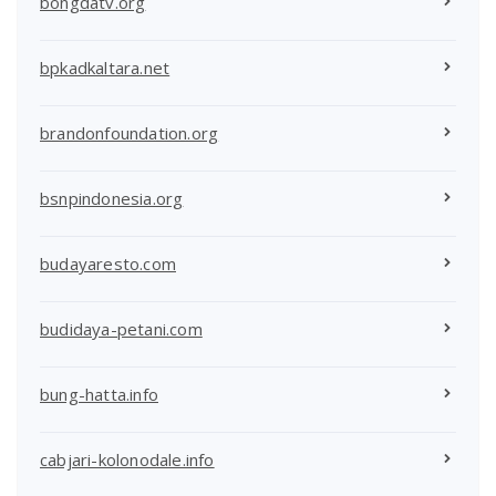
bongdatv.org
bpkadkaltara.net
brandonfoundation.org
bsnpindonesia.org
budayaresto.com
budidaya-petani.com
bung-hatta.info
cabjari-kolonodale.info