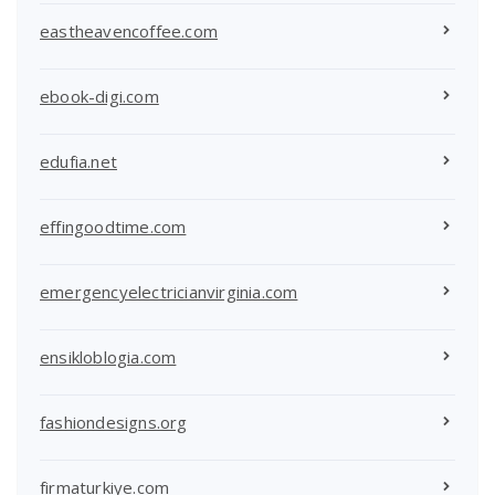
eastheavencoffee.com
ebook-digi.com
edufia.net
effingoodtime.com
emergencyelectricianvirginia.com
ensikloblogia.com
fashiondesigns.org
firmaturkiye.com