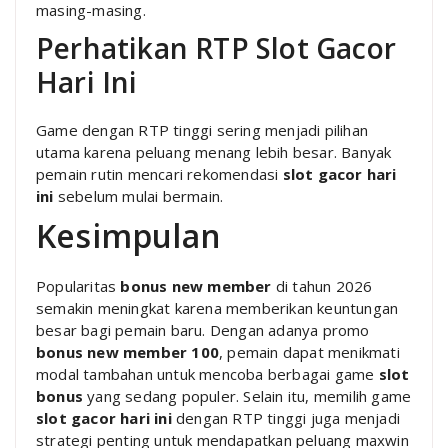
masing-masing.
Perhatikan RTP Slot Gacor
Hari Ini
Game dengan RTP tinggi sering menjadi pilihan
utama karena peluang menang lebih besar. Banyak
pemain rutin mencari rekomendasi
slot gacor hari
ini
sebelum mulai bermain.
Kesimpulan
Popularitas
bonus new member
di tahun 2026
semakin meningkat karena memberikan keuntungan
besar bagi pemain baru. Dengan adanya promo
bonus new member 100
, pemain dapat menikmati
modal tambahan untuk mencoba berbagai game
slot
bonus
yang sedang populer. Selain itu, memilih game
slot gacor hari ini
dengan RTP tinggi juga menjadi
strategi penting untuk mendapatkan peluang maxwin