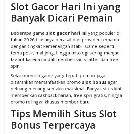
Slot Gacor Hari Ini yang
Banyak Dicari Pemain
Beberapa game
slot gacor hari ini
yang populer di
tahun 2026 biasanya berasal dari provider ternama
dengan tingkat kemenangan stabil. Game seperti
tema petir, mahjong, hingga mitologi sering menjadi
favorit karena mudah memberikan scatter dan free
spin.
Selain memilih game yang tepat, pemain juga
disarankan memanfaatkan promo
slot bonus
agar
peluang menang semakin maksimal. Banyak situs kini
memberikan cashback harian, free spin gratis, hingga
promo rollingan khusus member baru.
Tips Memilih Situs Slot
Bonus Terpercaya