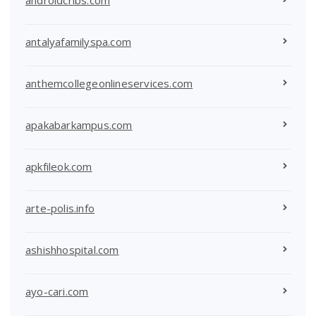
antalyafamilyspa.com
anthemcollegeonlineservices.com
apakabarkampus.com
apkfileok.com
arte-polis.info
ashishhospital.com
ayo-cari.com