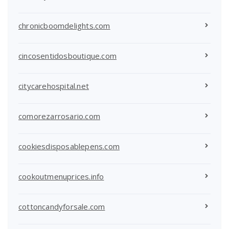
chronicboomdelights.com
cincosentidosboutique.com
citycarehospital.net
comorezarrosario.com
cookiesdisposablepens.com
cookoutmenuprices.info
cottoncandyforsale.com