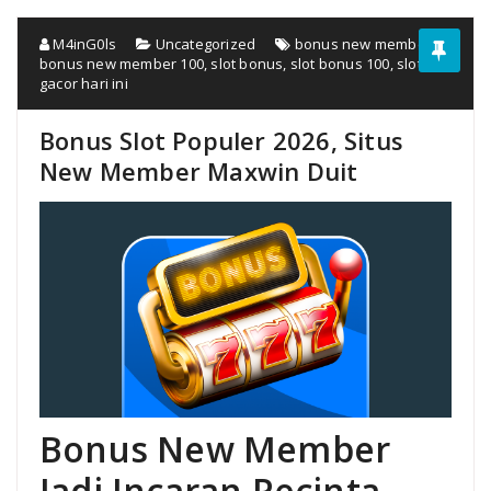
M4inG0ls
Uncategorized
bonus new member
,
bonus new member 100
,
slot bonus
,
slot bonus 100
,
slot
gacor hari ini
Bonus Slot Populer 2026, Situs
New Member Maxwin Duit
Bonus New Member
Jadi Incaran Pecinta