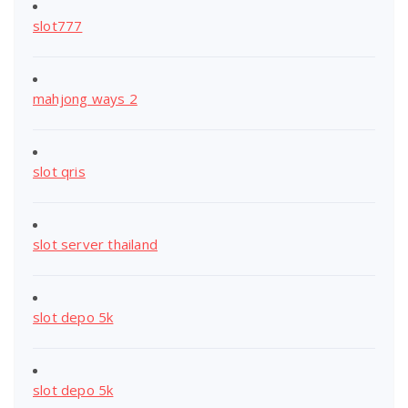
slot777
mahjong ways 2
slot qris
slot server thailand
slot depo 5k
slot depo 5k