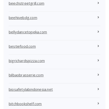
beechstreetgrill.com
beehivebdg.com
bellydancetopeka.com
bestiefood.com
bigrichardspizza.com
bilbaobrasserie.com
biosafetylabindonesia.net
bitchbookshelf.com